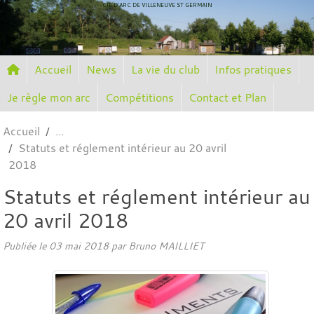
Panneau de gestion des cookies
CIE D'ARC DE VILLENEUVE ST GERMAIN
Accueil
News
La vie du club
Infos pratiques
Je règle mon arc
Compétitions
Contact et Plan
Accueil
Statuts et réglement intérieur au 20 avril
2018
Statuts et réglement intérieur au
20 avril 2018
Publiée le
03 mai 2018
par
Bruno MAILLIET