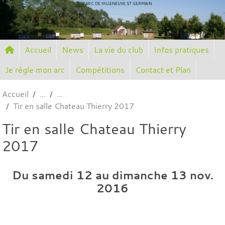
Panneau de gestion des cookies
CIE D'ARC DE VILLENEUVE ST GERMAIN
Accueil
News
La vie du club
Infos pratiques
Je règle mon arc
Compétitions
Contact et Plan
Accueil
Tir en salle Chateau Thierry 2017
Tir en salle Chateau Thierry
2017
Du
samedi
12
au
dimanche
13
nov.
2016