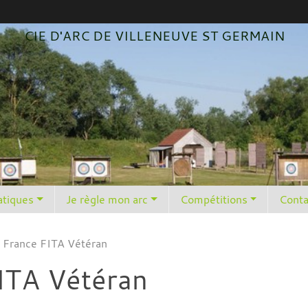
CIE D'ARC DE VILLENEUVE ST GERMAIN
atiques
Je règle mon arc
Compétitions
Conta
 France FITA Vétéran
ITA Vétéran