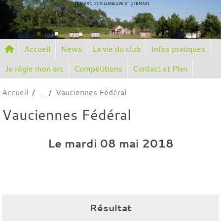
Panneau de gestion des cookies
CIE D'ARC DE VILLENEUVE ST GERMAIN
Accueil
News
La vie du club
Infos pratiques
Je règle mon arc
Compétitions
Contact et Plan
Accueil
Vauciennes Fédéral
Vauciennes Fédéral
Le
mardi
08
mai
2018
Résultat