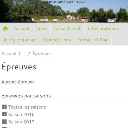
Panneau de gestion des cookies
CIE D'ARC DE VILLENEUVE ST GERMAIN
Accueil
News
La vie du club
Infos pratiques
Je règle mon arc
Compétitions
Contact et Plan
Accueil
Épreuves
Épreuves
Aucune épreuve
Epreuves par saisons
Toutes les saisons
Saison 2016
Saison 2017