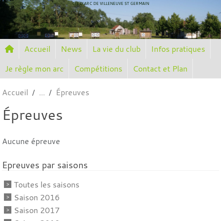
Panneau de gestion des cookies
CIE D'ARC DE VILLENEUVE ST GERMAIN
Accueil
News
La vie du club
Infos pratiques
Je règle mon arc
Compétitions
Contact et Plan
Accueil
Épreuves
Épreuves
Aucune épreuve
Epreuves par saisons
Toutes les saisons
Saison 2016
Saison 2017