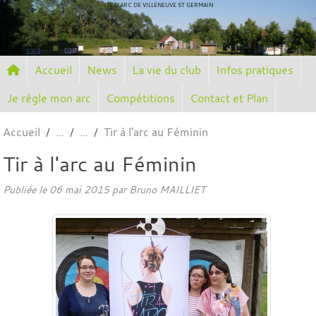
Panneau de gestion des cookies
CIE D'ARC DE VILLENEUVE ST GERMAIN
Accueil
News
La vie du club
Infos pratiques
Je règle mon arc
Compétitions
Contact et Plan
Accueil
Tir à l'arc au Féminin
Tir à l'arc au Féminin
Publiée le
06 mai 2015
par
Bruno MAILLIET