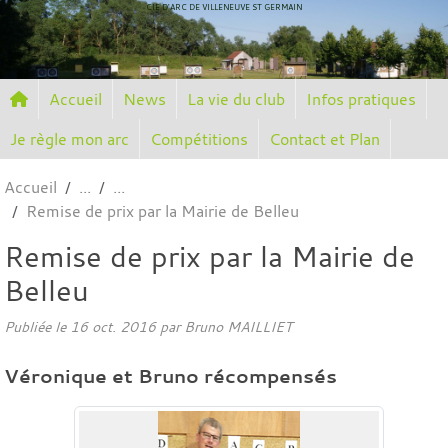
Panneau de gestion des cookies
CIE D'ARC DE VILLENEUVE ST GERMAIN
Accueil
News
La vie du club
Infos pratiques
Je règle mon arc
Compétitions
Contact et Plan
Accueil
Remise de prix par la Mairie de Belleu
Remise de prix par la Mairie de
Belleu
Publiée le
16 oct. 2016
par
Bruno MAILLIET
Véronique et Bruno récompensés