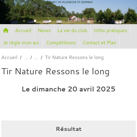
Panneau de gestion des cookies
CIE D'ARC DE VILLENEUVE ST GERMAIN
Accueil
News
La vie du club
Infos pratiques
Je règle mon arc
Compétitions
Contact et Plan
Accueil
Tir Nature Ressons le long
Tir Nature Ressons le long
Le
dimanche
20
avril
2025
Résultat