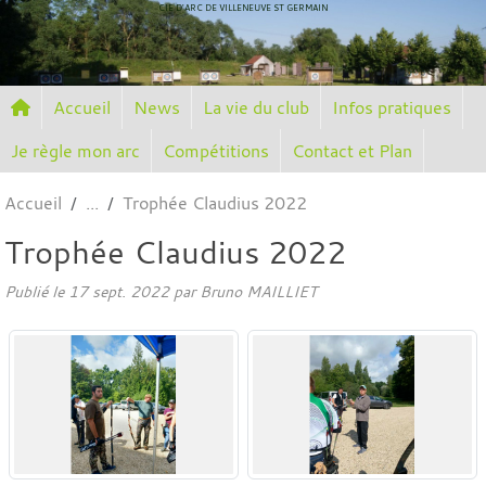
Panneau de gestion des cookies
CIE D'ARC DE VILLENEUVE ST GERMAIN
Accueil
News
La vie du club
Infos pratiques
Je règle mon arc
Compétitions
Contact et Plan
Accueil
Trophée Claudius 2022
Trophée Claudius 2022
Publié le
17 sept. 2022
par
Bruno MAILLIET