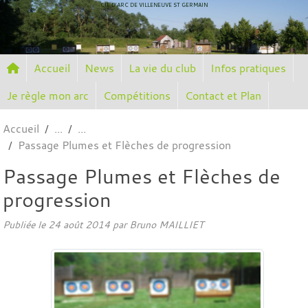
Panneau de gestion des cookies
CIE D'ARC DE VILLENEUVE ST GERMAIN
Accueil
News
La vie du club
Infos pratiques
Je règle mon arc
Compétitions
Contact et Plan
Accueil
Passage Plumes et Flèches de progression
Passage Plumes et Flèches de
progression
Publiée le
24 août 2014
par
Bruno MAILLIET