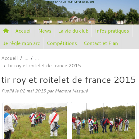
Panneau de gestion des cookies
CIE D'ARC DE VILLENEUVE ST GERMAIN
Accueil
News
La vie du club
Infos pratiques
Je règle mon arc
Compétitions
Contact et Plan
Accueil
tir roy et roitelet de france 2015
tir roy et roitelet de france 2015
Publié le
02 mai 2015
par Membre Masqué