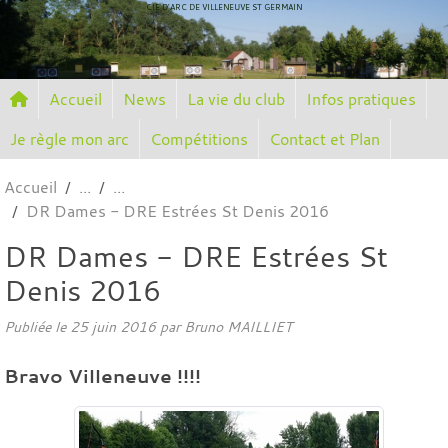
Panneau de gestion des cookies
CIE D'ARC DE VILLENEUVE ST GERMAIN
Accueil
News
La vie du club
Infos pratiques
Je règle mon arc
Compétitions
Contact et Plan
Accueil
DR Dames - DRE Estrées St Denis 2016
DR Dames - DRE Estrées St
Denis 2016
Publiée le
25 juin 2016
par
Bruno MAILLIET
Bravo Villeneuve !!!!