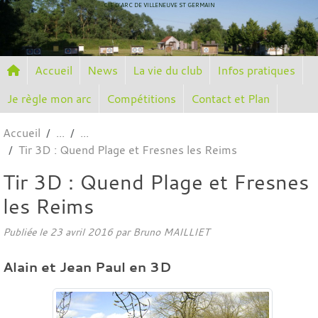
Panneau de gestion des cookies
CIE D'ARC DE VILLENEUVE ST GERMAIN
Accueil
News
La vie du club
Infos pratiques
Je règle mon arc
Compétitions
Contact et Plan
Accueil
Tir 3D : Quend Plage et Fresnes les Reims
Tir 3D : Quend Plage et Fresnes
les Reims
Publiée le
23 avril 2016
par
Bruno MAILLIET
Alain et Jean Paul en 3D