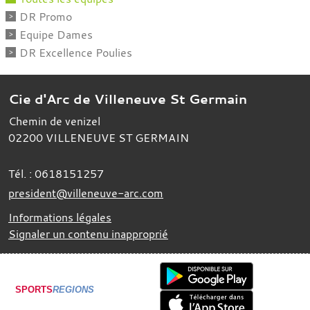
DR Promo
Equipe Dames
DR Excellence Poulies
Cie d'Arc de Villeneuve St Germain
Chemin de venizel
02200
VILLENEUVE ST GERMAIN
Tél. :
0618151257
president@villeneuve-arc.com
Informations légales
Signaler un contenu inapproprié
SPORTS
REGIONS