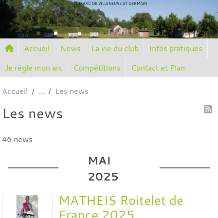
Panneau de gestion des cookies
CIE D'ARC DE VILLENEUVE ST GERMAIN
Accueil
News
La vie du club
Infos pratiques
Je règle mon arc
Compétitions
Contact et Plan
Accueil
Les news
Les news
46 news
MAI
2025
MATHEIS Roitelet de
France 2025