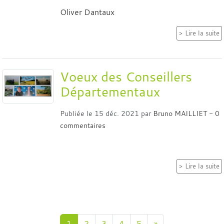
Oliver Dantaux
Lire la suite
Voeux des Conseillers
Départementaux
Publiée le
15 déc. 2021
par
Bruno MAILLIET
-
0
commentaires
Lire la suite
1
2
3
4
5
»