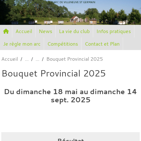
Panneau de gestion des cookies
CIE D'ARC DE VILLENEUVE ST GERMAIN
Accueil
News
La vie du club
Infos pratiques
Je règle mon arc
Compétitions
Contact et Plan
Accueil
Bouquet Provincial 2025
Bouquet Provincial 2025
Du
dimanche
18
mai
au
dimanche
14
sept.
2025
Résultat