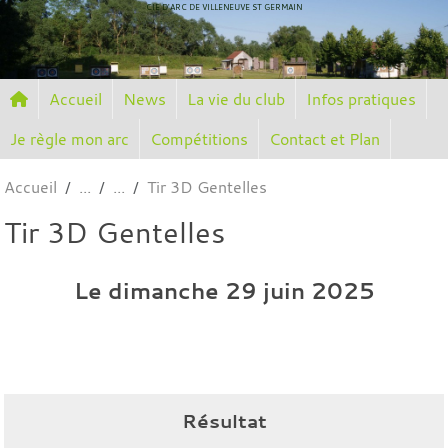
Panneau de gestion des cookies
CIE D'ARC DE VILLENEUVE ST GERMAIN
Accueil
News
La vie du club
Infos pratiques
Je règle mon arc
Compétitions
Contact et Plan
Accueil
Tir 3D Gentelles
Tir 3D Gentelles
Le
dimanche
29
juin
2025
Résultat